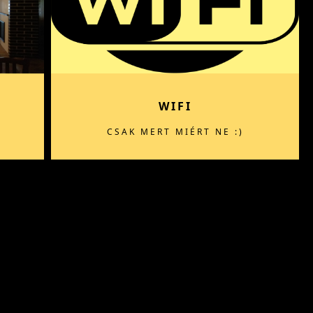
WIFI
CSAK MERT MIÉRT NE :)
endeglo.com
2230 Gyömrő, Mendei út 14.