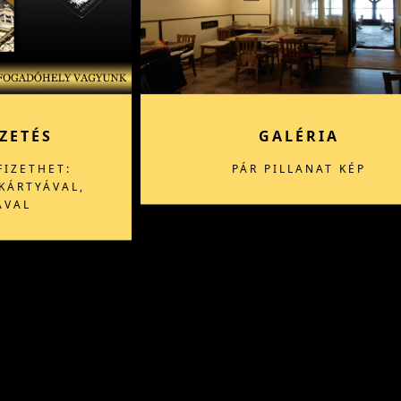
ZETÉS
GALÉRIA
IZETHET:
PÁR PILLANAT KÉP
KÁRTYÁVAL,
ÁVAL
241-9145 70 36 + 29/331-065
info@aranykerekvendeglo.com
rendezvenyek@aranykerekv